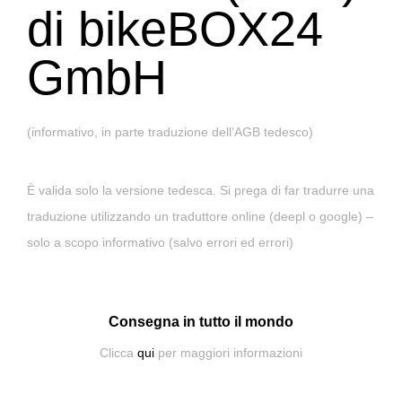
di bikeBOX24
GmbH
(informativo, in parte traduzione dell’AGB tedesco)
È valida solo la versione tedesca. Si prega di far tradurre una
traduzione utilizzando un traduttore online (deepl o google) –
solo a scopo informativo (salvo errori ed errori)
Consegna in tutto il mondo
Clicca
qui
per maggiori informazioni