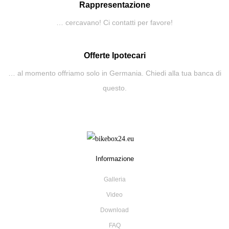
Rappresentazione
… cercavano! Ci contatti per favore!
Offerte Ipotecari
… al momento offriamo solo in Germania. Chiedi alla tua banca di
questo.
Informazione
Galleria
Video
Download
FAQ