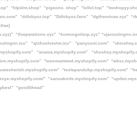
shop” “hlpidm.shop” “
pigeono. sho
p” “
lollol.top”
“twshopyy.shop
ion.com” “ddlcbyoz.top” “Ddlcbyoz.fans” “dgtheoricae.xyz” “rb
ttae)
v.xyz)”
“ifseparationo.xyz”
“kcrecognitiop.xyz”
“vjacoutingnn.i
coutingnn.icu” “qtzhsolvevtm.icu” “panycool.com” “skinshey.
sdi.myshopify.com” “anarza.myshopify.com” “shoshey.myshopif
ubre.myshopify.com” “icecreammed.myshopify.com” “wksx.mysh
vatecherish.myshopify.com” “teslepandubp.myshopify.com” “h
jksye.myshopify.com/” “sanoakrofe.myshopify.com” “
upden.mys
ybest” “goodlihead”