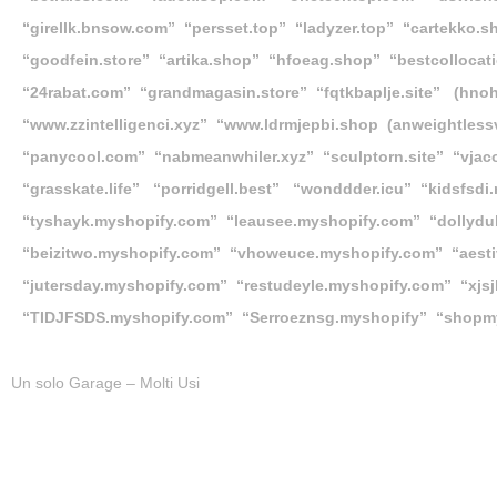
“girellk.bnsow.com” “persset.top” “ladyzer.top” “cartekko.
“goodfein.store” “artika.shop” “hfoeag.shop” “bestcollocat
“24rabat.com”
“grandmagasin.store”
“fqtkbaplje.site” (hnoh
“www.zzintelligenci.xyz”
“www.ldrmjepbi.shop (anweightless
“panycool.com” “nabmeanwhiler.xyz” “sculptorn.site” “vja
“grasskate.life” “porridgell.best” “wonddder.icu” “kidsf
“tyshayk.myshopify.com” “leausee.myshopify.com” “dollyd
“beizitwo.myshopify.com” “vhoweuce.myshopify.com” “aesti
“jutersday.myshopify.com” “restudeyle.myshopify.com” “xjs
“TIDJFSDS.myshopify.com” “Serroeznsg.myshopify” “shopm
Un solo Garage – Molti Usi