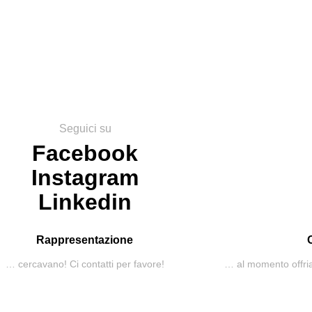
Seguici su
Facebook
Instagram
Linkedin
Rappresentazione
… cercavano! Ci contatti per favore!
… al momento offria