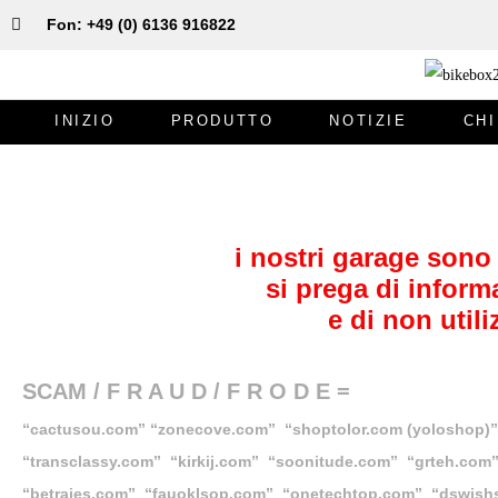
Fon: +49 (0) 6136 916822
INIZIO
PRODUTTO
NOTIZIE
CHI
i nostri garage sono 
si prega di inform
e di non util
SCAM / F R A U D / F R O D E =
“cactusou.com” “zonecove.com” “shoptolor.com (yoloshop)
“transclassy.com” “kirkij.com” “soonitude.com” “grteh.co
“betraies.com” “fauoklsop.com” “onetechtop.com”
“dswish