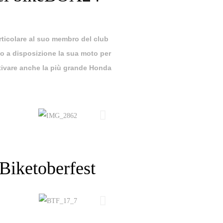
rticolare al suo membro del club
so a disposizione la sua moto per
tivare anche la più grande Honda
iketoberfest