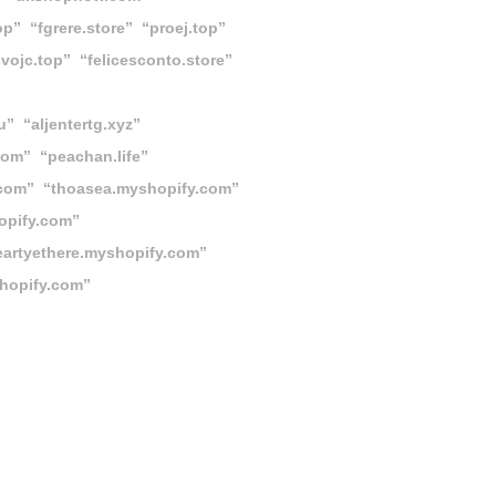
” “fgrere.store” “proej.top”
vojc.top” “felicesconto.store”
cu”
“aljentertg.xyz”
com” “peachan.life”
y.com” “thoasea.myshopify.com”
opify.com”
eartyethere.myshopify.com”
hopify.com”