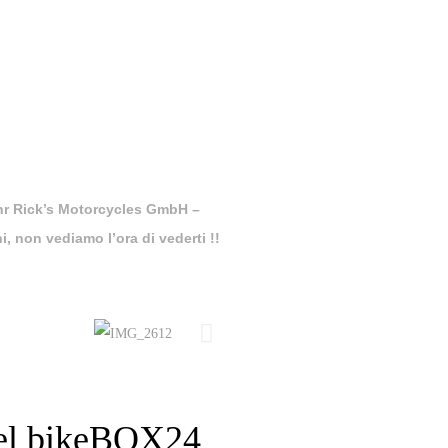
hr Rick’s Motorcycles GmbH –
 non vediamo l’ora di vederti !!
el bikeBOX24