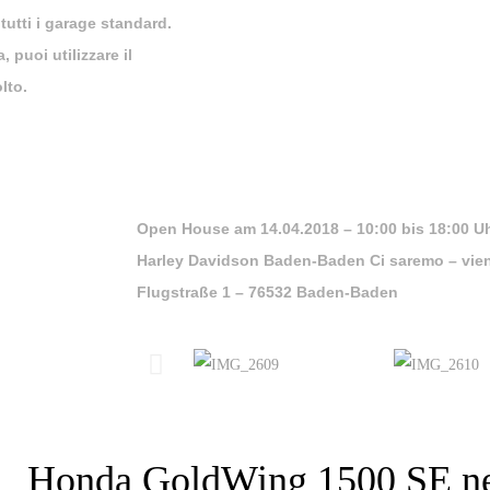
 tutti i garage standard.
puoi utilizzare il
lto.
Open House am 14.04.2018 – 10:00 bis 18:00 U
Harley Davidson Baden-Baden Ci saremo – vieni,
Flugstraße 1 – 76532 Baden-Baden
Honda GoldWing 1500 SE n