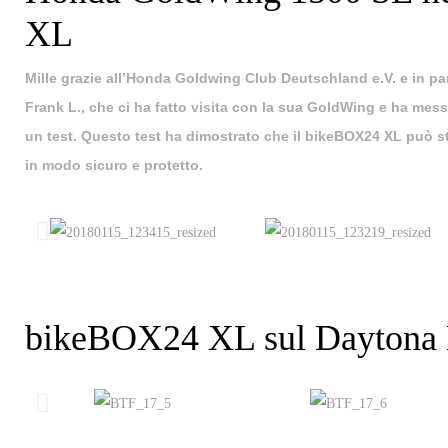
XL
Mille grazie all’Honda Goldwing Club Deutschland e.V. e in pa
Frank L., che ci ha fatto visita con la sua GoldWing e ha mes
un test. Questo test ha dimostrato che il bikeBOX24 XL può s
in modo sicuro e protetto.
bikeBOX24 XL sul Daytona B