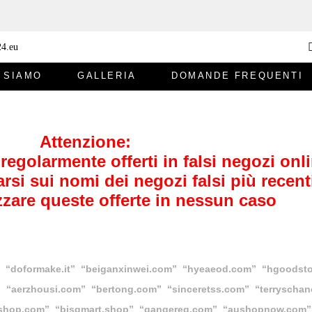
 SIAMO
GALLERIA
DOMANDE FREQUENTI
Attenzione:
regolarmente offerti in falsi negozi onli
arsi sui nomi dei negozi falsi più recent
izzare queste offerte in nessun caso
” “doformake.it” “beiganxinwei.com” “hyeaeod.com” “hgoodsto
m” “aerzhousi.com” “bertong.com” “sinceretss.com” “terryscha
shop.com” “bisgmart.shop” “gangereg.com” “aushopnow.com