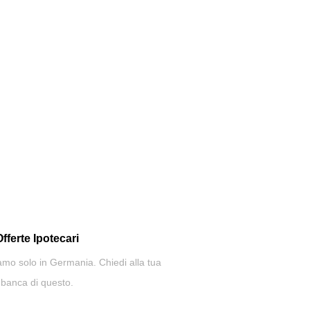
Offerte Ipotecari
mo solo in Germania. Chiedi alla tua
banca di questo.