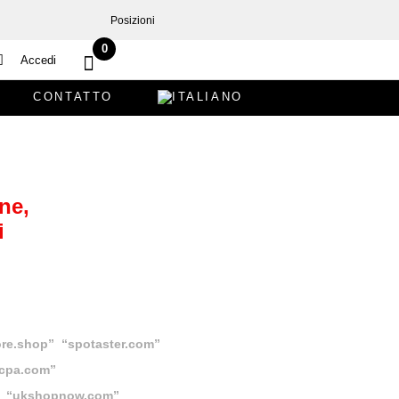
Posizioni
0
Accedi
CONTATTO
ne,
i
re.shop” “spotaster.com”
ncpa.com”
” “ukshopnow.com”