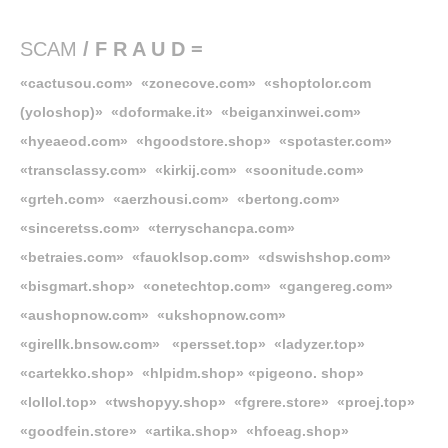
SCAM
/ F R A U D =
«cactusou.com» «zonecove.com» «shoptolor.com
(yoloshop)» «doformake.it» «beiganxinwei.com»
«hyeaeod.com» «hgoodstore.shop» «spotaster.com»
«transclassy.com» «kirkij.com» «soonitude.com»
«grteh.com» «aerzhousi.com» «bertong.com»
«sinceretss.com» «terryschancpa.com»
«betraies.com» «fauoklsop.com» «dswishshop.com»
«bisgmart.shop» «onetechtop.com» «gangereg.com»
«aushopnow.com» «ukshopnow.com»
«girellk.bnsow.com» «persset.top» «ladyzer.top»
«cartekko.shop» «hlpidm.shop» «
pigeono. shop»
«
lollol.top»
«twshopyy.shop» «fgrere.store» «proej.top»
«goodfein.store» «artika.shop» «hfoeag.shop»