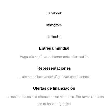
Facebook
Instagram
Linkedin
Entrega mundial
Haga clic
aquí
para obtener más información
Representaciones
…¡estamos buscando! ¡Por favor contáctenos!
Ofertas de financiación
…actualmente sólo lo ofrecemos en Alemania. Por favor contacta
con tu banco, ¡gracias!