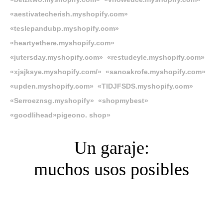
«aestivatecherish.myshopify.com»
«teslepandubp.myshopify.com»
«heartyethere.myshopify.com»
«jutersday.myshopify.com» «restudeyle.myshopify.com»
«xjsjksye.myshopify.com/» «sanoakrofe.myshopify.com»
«upden.myshopify.com» «TIDJFSDS.myshopify.com»
«Serroeznsg.myshopify» «shopmybest»
«goodlihead»
pigeono. shop»
Un garaje:
muchos usos posibles