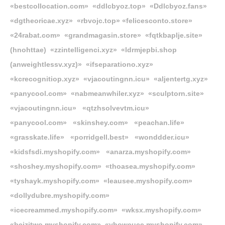
«bestcollocation.com» «ddlcbyoz.top» «Ddlcbyoz.fans»
«dgtheoricae.xyz» «rbvojc.top» «felicesconto.store»
«24rabat.com» «grandmagasin.store» «fqtkbaplje.site»
(hnohttae) «zzintelligenci.xyz» «ldrmjepbi.shop
(anweightlessv.xyz)» «ifseparationo.xyz»
«kcrecognitiop.xyz»
«vjacoutingnn.icu»
«aljentertg.xyz»
«panycool.com» «nabmeanwhiler.xyz» «sculptorn.site»
«vjacoutingnn.icu» «qtzhsolvevtm.icu»
«panycool.com» «skinshey.com» «peachan.life»
«grasskate.life» «porridgell.best» «wonddder.icu»
«kidsfsdi.myshopify.com» «anarza.myshopify.com»
«shoshey.myshopify.com» «thoasea.myshopify.com»
«tyshayk.myshopify.com» «leausee.myshopify.com»
«dollydubre.myshopify.com»
«icecreammed.myshopify.com» «wksx.myshopify.com»
«beizitwo.myshopify.com» «vhoweuce.myshopify.com»