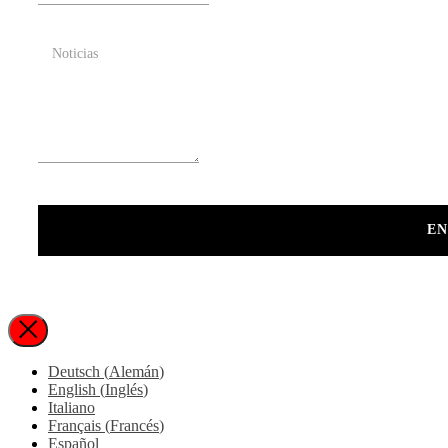
EN
Deutsch
(
Alemán
)
English
(
Inglés
)
Italiano
Français
(
Francés
)
Español