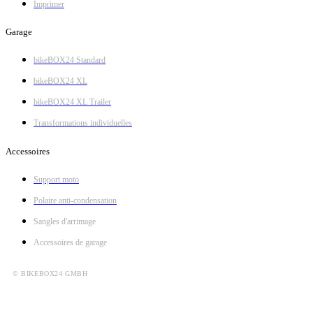
Imprimer
Garage
bikeBOX24 Standard
bikeBOX24 XL
bikeBOX24 XL Trailer
Transformations individuelles
Accessoires
Support moto
Polaire anti-condensation
Sangles d'arrimage
Accessoires de garage
© BIKEBOX24 GMBH