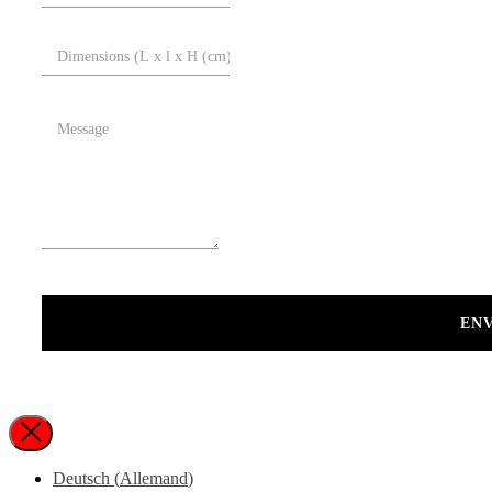
EN
Deutsch
(
Allemand
)