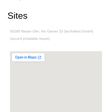
Sites
55268 Nieder-Olm, Am Giener 33 (tecXellent GmbH)
(accord préalable requis)