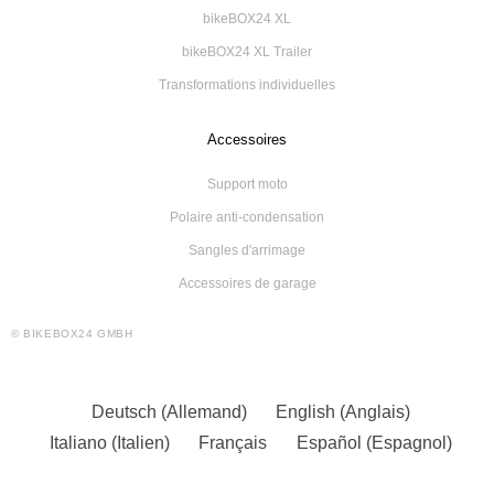
bikeBOX24 XL
bikeBOX24 XL Trailer
Transformations individuelles
Accessoires
Support moto
Polaire anti-condensation
Sangles d'arrimage
Accessoires de garage
© BIKEBOX24 GMBH
Deutsch
(
Allemand
)
English
(
Anglais
)
Italiano
(
Italien
)
Français
Español
(
Espagnol
)