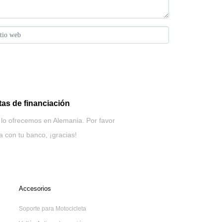
tas de financiación
lo ofrecemos en Alemania. Por favor
a con tu banco, ¡gracias!
Accesorios
Soporte para Motocicleta