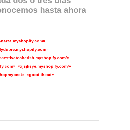
ada dos o tres días
onocemos hasta ahora
«anarza.myshopify.com»
lydubre.myshopify.com»
aestivatecherish.myshopify.com/»
fy.com» «xjsjksye.myshopify.com/»
shopmybest» «goodlihead»