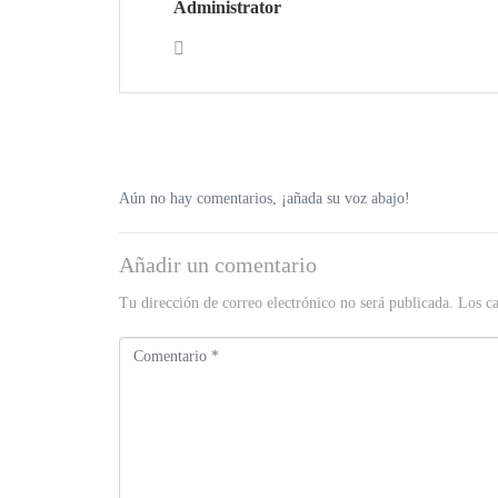
Administrator
Aún no hay comentarios, ¡añada su voz abajo!
Añadir un comentario
Tu dirección de correo electrónico no será publicada.
Los c
C
o
m
e
n