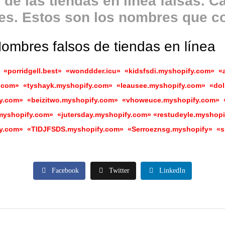
de las tiendas en línea falsas. C
s. Estos son los nombres que c
ombres falsos de tiendas en línea
e» «porridgell.best» «wonddder.icu» «kidsfsdi.myshopify.com» 
.com» «tyshayk.myshopify.com» «leausee.myshopify.com» «dol
y.com» «beizitwo.myshopify.com» «vhoweuce.myshopify.com» «
myshopify.com» «jutersday.myshopify.com» «restudeyle.myshopi
fy.com» «TIDJFSDS.myshopify.com» «Serroeznsg.myshopify» «
Facebook
Twitter
LinkedIn