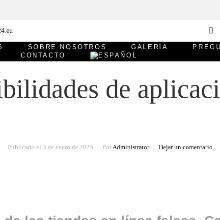
S
SOBRE NOSOTROS
GALERÍA
PREG
CONTACTO
bilidades de aplicac
Publicado el
3 de enero de 2025
Por
Administrator
Dejar un comentario