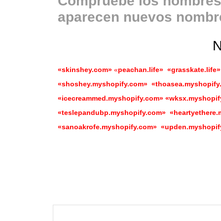
Compruebe
los nombres 
aparecen nuevos nombre
N
«skinshey.com»
«
peachan.life» «grasskate.lif
«shoshey.myshopify.com» «thoasea.myshopify
«icecreammed.myshopify.com» «wksx.myshopif
«teslepandubp.myshopify.com» «heartyethere.
«sanoakrofe.myshopify.com» «upden.myshopi