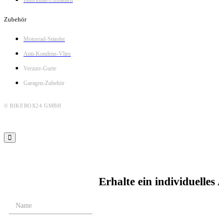
Zubehör
Motorrad-Ständer
Anti-Kondens-Vlies
Verzurr-Gurte
Garagen-Zubehör
© BIKEBOX24 GMBH
Erhalte ein individuelle