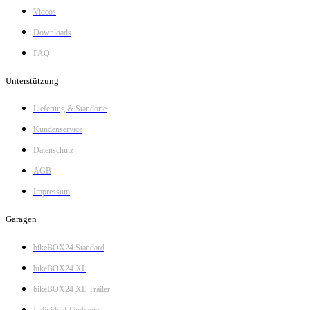
Videos
Downloads
FAQ
Unterstützung
Lieferung & Standorte
Kundenservice
Datenschutz
AGB
Impressum
Garagen
bikeBOX24 Standard
bikeBOX24 XL
bikeBOX24 XL Trailer
Individual-Umbauten